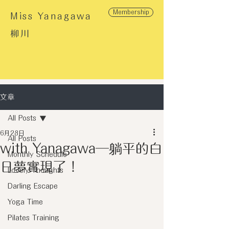
Membership
Miss Yanagawa
柳川
文章
All Posts
6月28日
All Posts
with Yanagawa─躺平的白
Monthly Schedule
日夢實現了！
Lovely Thoughts
Darling Escape
Yoga Time
Pilates Training