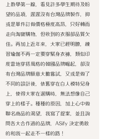
上教學第一線，看見許多學生期待及盼
望的品項，遲遲沒有台灣品牌製作，抑
或是單件訂做價格極度高昂，只好轉而
走向淘寶購物，但收到的衣服卻品質欠
佳。再加上近年來，大家已經明瞭，練
習瑜伽不再一定要穿緊身衣褲，類似印
度當地穿搭風格的韓國品牌崛起，卻沒
有台灣品牌願意大膽嘗試，又或是做了
不同的設計後，依舊穿在白人模特兒身
上，使得大家在選購時，無法想像自己
穿上的樣子。種種的原因，加上心中做
聯名商品的渴望，我寫了提案，並且詢
問各大合作過的品牌，ASify 決定勇敢
的和我一起走不一樣的路！