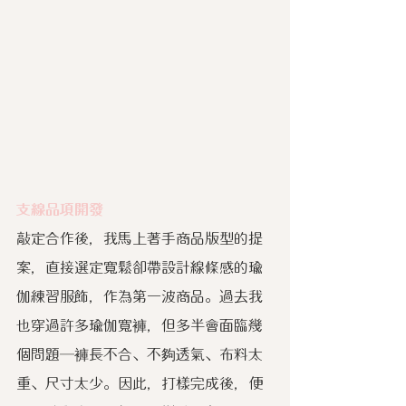
支線品項開發
敲定合作後，我馬上著手商品版型的提
案，直接選定寬鬆卻帶設計線條感的瑜
伽練習服飾，作為第一波商品。過去我
也穿過許多瑜伽寬褲，但多半會面臨幾
個問題─褲長不合、不夠透氣、布料太
重、尺寸太少。因此，打樣完成後，便