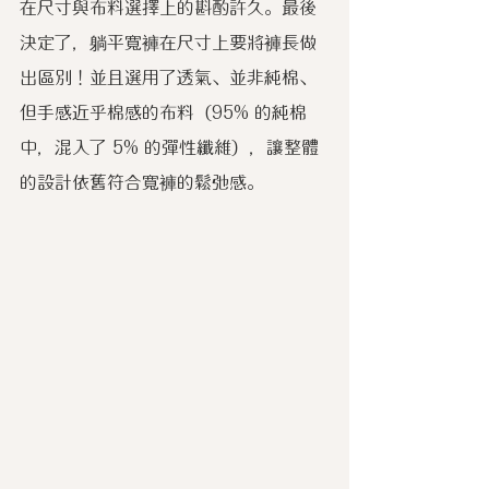
在尺寸與布料選擇上的斟酌許久。最後
決定了，躺平寬褲在尺寸上要將褲長做
出區別！並且選用了透氣、並非純棉、
但手感近乎棉感的布料（95% 的純棉
中，混入了 5% 的彈性纖維），讓整體
的設計依舊符合寬褲的鬆弛感。